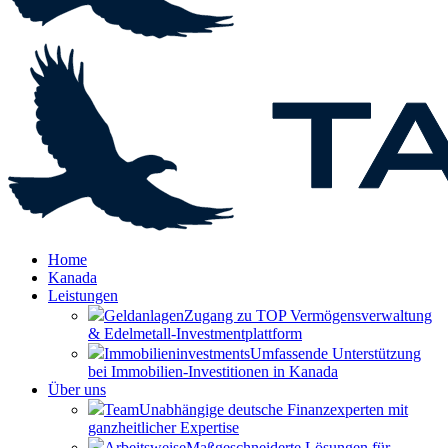
Home
Kanada
Leistungen
Geldanlagen
Zugang zu TOP Vermögensverwaltung
& Edelmetall-Investmentplattform
Immobilieninvestments
Umfassende Unterstützung
bei Immobilien-Investitionen in Kanada
Über uns
Team
Unabhängige deutsche Finanzexperten mit
ganzheitlicher Expertise
Arbeitsweise
Maßgeschneiderte Lösungen für