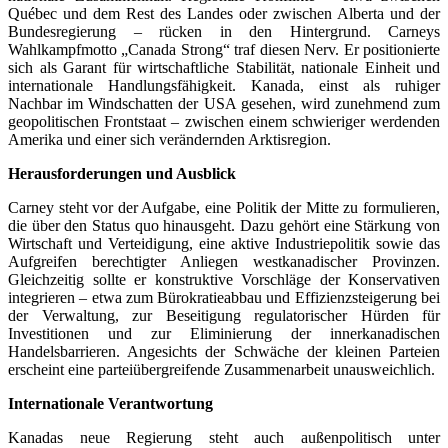
Québec und dem Rest des Landes oder zwischen Alberta und der
Bundesregierung – rücken in den Hintergrund. Carneys
Wahlkampfmotto „Canada Strong“ traf diesen Nerv. Er positionierte
sich als Garant für wirtschaftliche Stabilität, nationale Einheit und
internationale Handlungsfähigkeit. Kanada, einst als ruhiger
Nachbar im Windschatten der USA gesehen, wird zunehmend zum
geopolitischen Frontstaat – zwischen einem schwieriger werdenden
Amerika und einer sich verändernden Arktisregion.
Herausforderungen und Ausblick
Carney steht vor der Aufgabe, eine Politik der Mitte zu formulieren,
die über den Status quo hinausgeht. Dazu gehört eine Stärkung von
Wirtschaft und Verteidigung, eine aktive Industriepolitik sowie das
Aufgreifen berechtigter Anliegen westkanadischer Provinzen.
Gleichzeitig sollte er konstruktive Vorschläge der Konservativen
integrieren – etwa zum Bürokratieabbau und Effizienzsteigerung bei
der Verwaltung, zur Beseitigung regulatorischer Hürden für
Investitionen und zur Eliminierung der innerkanadischen
Handelsbarrieren. Angesichts der Schwäche der kleinen Parteien
erscheint eine parteiübergreifende Zusammenarbeit unausweichlich.
Internationale Verantwortung
Kanadas neue Regierung steht auch außenpolitisch unter