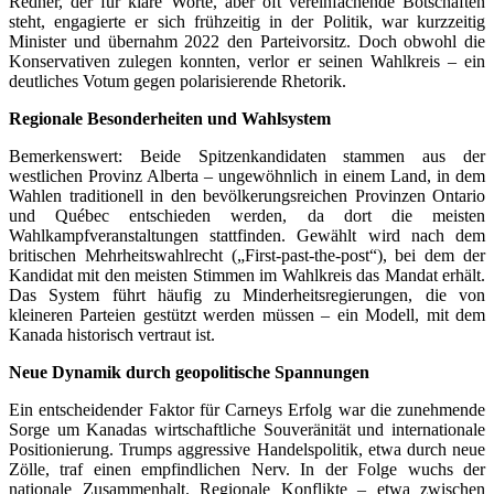
Redner, der für klare Worte, aber oft vereinfachende Botschaften
steht, engagierte er sich frühzeitig in der Politik, war kurzzeitig
Minister und übernahm 2022 den Parteivorsitz. Doch obwohl die
Konservativen zulegen konnten, verlor er seinen Wahlkreis – ein
deutliches Votum gegen polarisierende Rhetorik.
Regionale Besonderheiten und Wahlsystem
Bemerkenswert: Beide Spitzenkandidaten stammen aus der
westlichen Provinz Alberta – ungewöhnlich in einem Land, in dem
Wahlen traditionell in den bevölkerungsreichen Provinzen Ontario
und Québec entschieden werden, da dort die meisten
Wahlkampfveranstaltungen stattfinden. Gewählt wird nach dem
britischen Mehrheitswahlrecht („First-past-the-post“), bei dem der
Kandidat mit den meisten Stimmen im Wahlkreis das Mandat erhält.
Das System führt häufig zu Minderheitsregierungen, die von
kleineren Parteien gestützt werden müssen – ein Modell, mit dem
Kanada historisch vertraut ist.
Neue Dynamik durch geopolitische Spannungen
Ein entscheidender Faktor für Carneys Erfolg war die zunehmende
Sorge um Kanadas wirtschaftliche Souveränität und internationale
Positionierung. Trumps aggressive Handelspolitik, etwa durch neue
Zölle, traf einen empfindlichen Nerv. In der Folge wuchs der
nationale Zusammenhalt. Regionale Konflikte – etwa zwischen