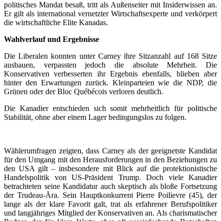
politisches Mandat besaß, tritt als Außenseiter mit Insiderwissen an.
Er gilt als international vernetzter Wirtschaftsexperte und verkörpert
die wirtschaftliche Elite Kanadas.
Wahlverlauf und Ergebnisse
Die Liberalen konnten unter Carney ihre Sitzanzahl auf 168 Sitze
ausbauen, verpassten jedoch die absolute Mehrheit. Die
Konservativen verbesserten ihr Ergebnis ebenfalls, blieben aber
hinter den Erwartungen zurück. Kleinparteien wie die NDP, die
Grünen oder der Bloc Québécois verloren deutlich.
Die Kanadier entschieden sich somit mehrheitlich für politische
Stabilität, ohne aber einem Lager bedingungslos zu folgen.
Wählerumfragen zeigten, dass Carney als der geeignetste Kandidat
für den Umgang mit den Herausforderungen in den Beziehungen zu
den USA gilt – insbesondere mit Blick auf die protektionistische
Handelspolitik von US-Präsident Trump. Doch viele Kanadier
betrachteten seine Kandidatur auch skeptisch als bloße Fortsetzung
der Trudeau-Ära. Sein Hauptkonkurrent Pierre Poilievre (45), der
lange als der klare Favorit galt, trat als erfahrener Berufspolitiker
und langjähriges Mitglied der Konservativen an. Als charismatischer